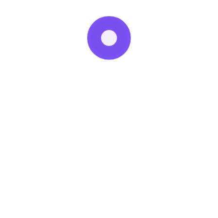
350 грн.) Заміна плат управління конденсаторів
вентиляторів
Діагностика кондиціонерів Київ